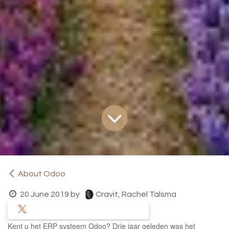
About Odoo
20 June 2019
by
Cravit, Rachel Talsma
Kent u het ERP systeem Odoo? Drie jaar geleden was het